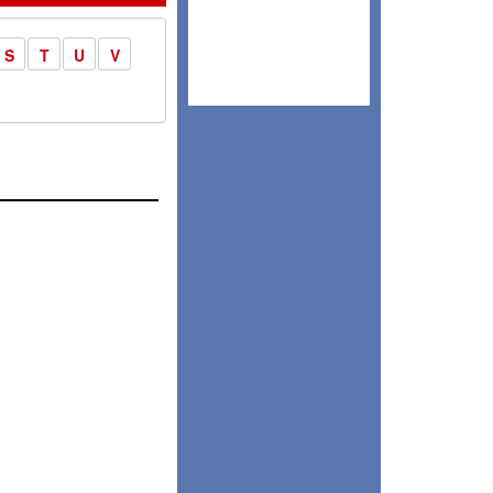
S
T
U
V