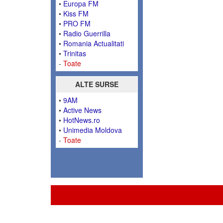
•
Europa FM
•
Kiss FM
•
PRO FM
•
Radio Guerrilla
•
Romania Actualitati
•
Trinitas
-
Toate
ALTE SURSE
•
9AM
•
Active News
•
HotNews.ro
•
Unimedia Moldova
-
Toate