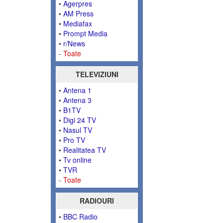
•
Agerpres
•
AM Press
•
Mediafax
•
Prompt Media
•
r/News
-
Toate
TELEVIZIUNI
•
Antena 1
•
Antena 3
•
B1TV
•
Digi 24 TV
•
Nasul TV
•
Pro TV
•
Realitatea TV
•
Tv online
•
TVR
-
Toate
RADIOURI
•
BBC Radio