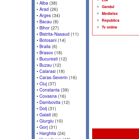
•
Alba
(38)
Gandul
•
Arad
(26)
Mediafax
•
Arges
(34)
Republica
•
Bacau
(8)
Tv online
•
Bihor
(27)
•
Bistrita-Nasaud
(11)
•
Botosani
(14)
•
Braila
(6)
•
Brasov
(18)
•
Bucuresti
(12)
•
Buzau
(12)
•
Calarasi
(18)
•
Caras-Severin
(16)
•
Cluj
(37)
•
Constanta
(39)
•
Covasna
(16)
•
Dambovita
(12)
•
Dolj
(31)
•
Galati
(6)
•
Giurgiu
(10)
•
Gorj
(31)
•
Harghita
(24)