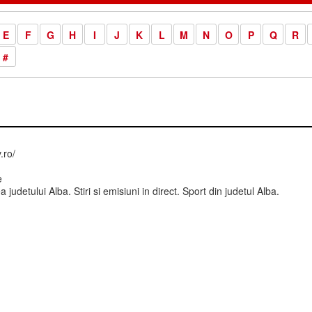
E
F
G
H
I
J
K
L
M
N
O
P
Q
R
#
.ro/
e
 judetului Alba. Stiri si emisiuni in direct. Sport din judetul Alba.