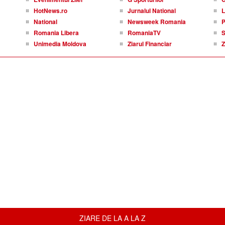
HotNews.ro
Jurnalul National
L
National
Newsweek Romania
P
Romania Libera
RomaniaTV
S
Unimedia Moldova
Ziarul Financiar
Z
ZIARE DE LA A LA Z