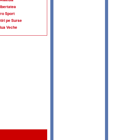
ibertatea
ro Sport
tiri pe Surse
iua Veche