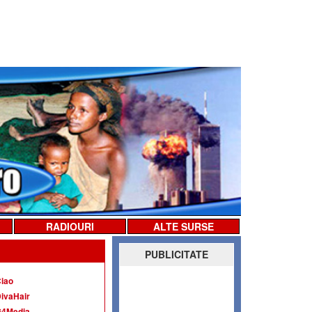
RADIOURI
ALTE SURSE
PUBLICITATE
iao
ivaHair
G4Media