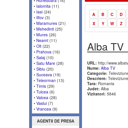
•
Hunedoara
(16)
•
Ialomita
(11)
•
Iasi
(24)
A
B
C
D
•
Ilfov
(3)
•
Maramures
(21)
X
Y
W
Z
•
Mehedinti
(25)
•
Mures
(26)
•
Neamt
(11)
Alba TV
•
Olt
(22)
•
Prahova
(16)
•
Salaj
(10)
URL:
http://www.albatv
•
Satu Mare
(28)
Nume:
Alba TV
•
Sibiu
(20)
Categorie:
Televiziun
•
Suceava
(19)
Descriere:
Televiziunea
•
Teleorman
(13)
Tara:
Romania
•
Timis
(29)
Judet:
Alba
•
Tulcea
(6)
Vizitatori:
5846
•
Valcea
(28)
•
Vaslui
(7)
•
Vrancea
(9)
AGENTII DE PRESA