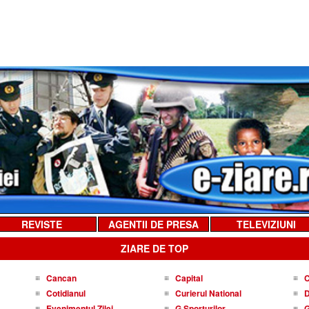
REVISTE
AGENTII DE PRESA
TELEVIZIUNI
ZIARE DE TOP
Cancan
Capital
C
Cotidianul
Curierul National
D
Evenimentul Zilei
G Sporturilor