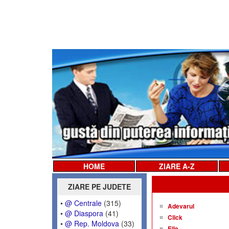
HOME
ZIARE A-Z
ZIARE PE JUDETE
•
@ Centrale
(315)
Adevarul
•
@ Diaspora
(41)
Click
•
@ Rep. Moldova
(33)
Elle