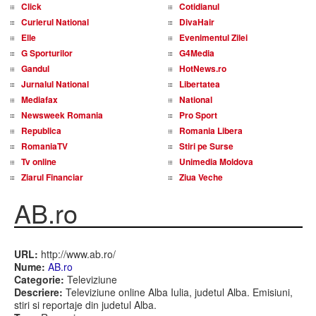
Click
Cotidianul
Curierul National
DivaHair
Elle
Evenimentul Zilei
G Sporturilor
G4Media
Gandul
HotNews.ro
Jurnalul National
Libertatea
Mediafax
National
Newsweek Romania
Pro Sport
Republica
Romania Libera
RomaniaTV
Stiri pe Surse
Tv online
Unimedia Moldova
Ziarul Financiar
Ziua Veche
AB.ro
URL:
http://www.ab.ro/
Nume:
AB.ro
Categorie:
Televiziune
Descriere:
Televiziune online Alba Iulia, judetul Alba. Emisiuni,
stiri si reportaje din judetul Alba.