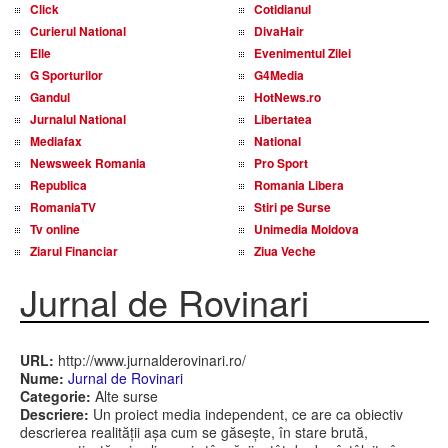
Click
Cotidianul
Curierul National
DivaHair
Elle
Evenimentul Zilei
G Sporturilor
G4Media
Gandul
HotNews.ro
Jurnalul National
Libertatea
Mediafax
National
Newsweek Romania
Pro Sport
Republica
Romania Libera
RomaniaTV
Stiri pe Surse
Tv online
Unimedia Moldova
Ziarul Financiar
Ziua Veche
Jurnal de Rovinari
URL:
http://www.jurnalderovinari.ro/
Nume:
Jurnal de Rovinari
Categorie:
Alte surse
Descriere:
Un proiect media independent, ce are ca obiectiv
descrierea realității așa cum se găsește, în stare brută,