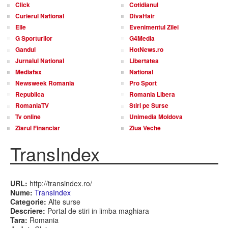
Click
Cotidianul
Curierul National
DivaHair
Elle
Evenimentul Zilei
G Sporturilor
G4Media
Gandul
HotNews.ro
Jurnalul National
Libertatea
Mediafax
National
Newsweek Romania
Pro Sport
Republica
Romania Libera
RomaniaTV
Stiri pe Surse
Tv online
Unimedia Moldova
Ziarul Financiar
Ziua Veche
TransIndex
URL:
http://transindex.ro/
Nume:
TransIndex
Categorie:
Alte surse
Descriere:
Portal de stiri in limba maghiara
Tara:
Romania