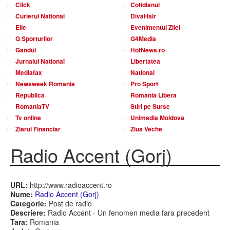
Click
Cotidianul
Curierul National
DivaHair
Elle
Evenimentul Zilei
G Sporturilor
G4Media
Gandul
HotNews.ro
Jurnalul National
Libertatea
Mediafax
National
Newsweek Romania
Pro Sport
Republica
Romania Libera
RomaniaTV
Stiri pe Surse
Tv online
Unimedia Moldova
Ziarul Financiar
Ziua Veche
Radio Accent (Gorj)
URL:
http://www.radioaccent.ro
Nume:
Radio Accent (Gorj)
Categorie:
Post de radio
Descriere:
Radio Accent - Un fenomen media fara precedent
Tara:
Romania