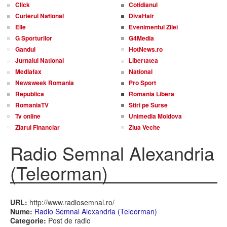
Click
Cotidianul
Curierul National
DivaHair
Elle
Evenimentul Zilei
G Sporturilor
G4Media
Gandul
HotNews.ro
Jurnalul National
Libertatea
Mediafax
National
Newsweek Romania
Pro Sport
Republica
Romania Libera
RomaniaTV
Stiri pe Surse
Tv online
Unimedia Moldova
Ziarul Financiar
Ziua Veche
Radio Semnal Alexandria
(Teleorman)
URL:
http://www.radiosemnal.ro/
Nume:
Radio Semnal Alexandria (Teleorman)
Categorie:
Post de radio