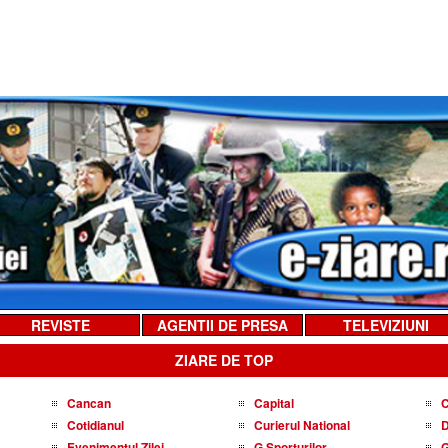
REVISTE
AGENTII DE PRESA
TELEVIZIUNI
ZIARE DE TOP
Cancan
Capital
C
Cotidianul
Curierul National
D
Evenimentul Zilei
G Sporturilor