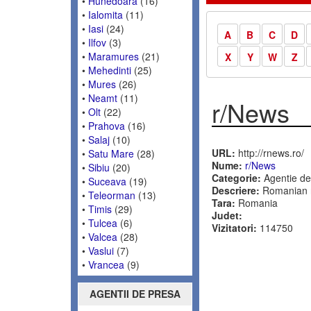
•
Hunedoara
(16)
•
Ialomita
(11)
•
Iasi
(24)
A
B
C
D
•
Ilfov
(3)
•
Maramures
(21)
X
Y
W
Z
•
Mehedinti
(25)
•
Mures
(26)
•
Neamt
(11)
r/News
•
Olt
(22)
•
Prahova
(16)
•
Salaj
(10)
URL:
http://rnews.ro/
•
Satu Mare
(28)
Nume:
r/News
•
Sibiu
(20)
Categorie:
Agentie de
•
Suceava
(19)
Descriere:
Romanian n
•
Teleorman
(13)
Tara:
Romania
•
Timis
(29)
Judet:
•
Tulcea
(6)
Vizitatori:
114750
•
Valcea
(28)
•
Vaslui
(7)
•
Vrancea
(9)
AGENTII DE PRESA