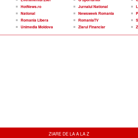
HotNews.ro
Jurnalul National
L
National
Newsweek Romania
P
Romania Libera
RomaniaTV
S
Unimedia Moldova
Ziarul Financiar
Z
ZIARE DE LA A LA Z