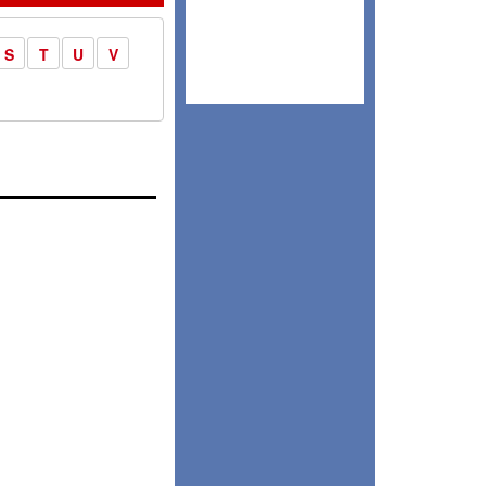
S
T
U
V