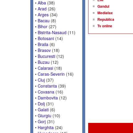
•
Alba
(38)
Gandul
•
Arad
(26)
Mediafax
•
Arges
(34)
Republica
•
Bacau
(8)
Tv online
•
Bihor
(27)
•
Bistrita-Nasaud
(11)
•
Botosani
(14)
•
Braila
(6)
•
Brasov
(18)
•
Bucuresti
(12)
•
Buzau
(12)
•
Calarasi
(18)
•
Caras-Severin
(16)
•
Cluj
(37)
•
Constanta
(39)
•
Covasna
(16)
•
Dambovita
(12)
•
Dolj
(31)
•
Galati
(6)
•
Giurgiu
(10)
•
Gorj
(31)
•
Harghita
(24)