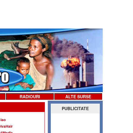
RADIOURI
ALTE SURSE
PUBLICITATE
iao
ivaHair
G4Media