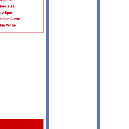
ibertatea
ro Sport
tiri pe Surse
iua Veche