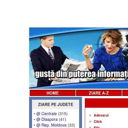
HOME
ZIARE A-Z
ZIARE PE JUDETE
•
@ Centrale
(315)
Adevarul
•
@ Diaspora
(41)
Click
•
@ Rep. Moldova
(33)
Elle