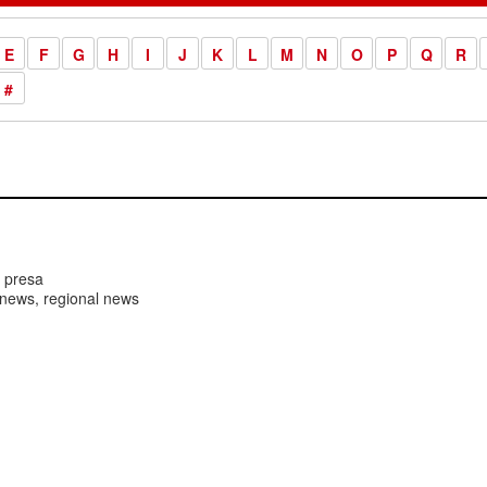
E
F
G
H
I
J
K
L
M
N
O
P
Q
R
#
 presa
ews, regional news