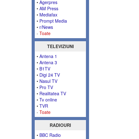
•
Agerpres
•
AM Press
•
Mediafax
•
Prompt Media
•
r/News
-
Toate
TELEVIZIUNI
•
Antena 1
•
Antena 3
•
B1TV
•
Digi 24 TV
•
Nasul TV
•
Pro TV
•
Realitatea TV
•
Tv online
•
TVR
-
Toate
RADIOURI
•
BBC Radio