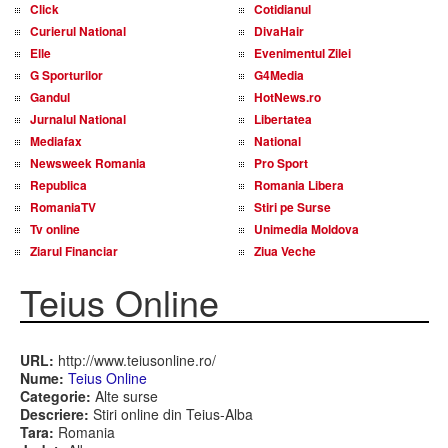
Click
Cotidianul
Curierul National
DivaHair
Elle
Evenimentul Zilei
G Sporturilor
G4Media
Gandul
HotNews.ro
Jurnalul National
Libertatea
Mediafax
National
Newsweek Romania
Pro Sport
Republica
Romania Libera
RomaniaTV
Stiri pe Surse
Tv online
Unimedia Moldova
Ziarul Financiar
Ziua Veche
Teius Online
URL:
http://www.teiusonline.ro/
Nume:
Teius Online
Categorie:
Alte surse
Descriere:
Stiri online din Teius-Alba
Tara:
Romania