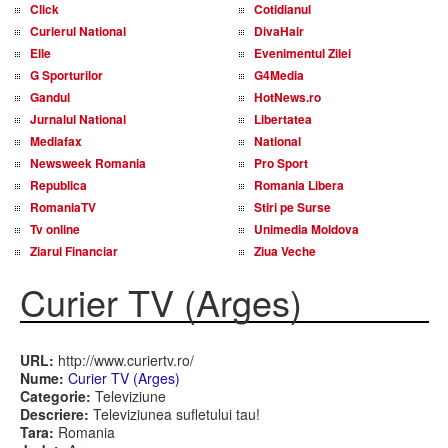
Click
Cotidianul
Curierul National
DivaHair
Elle
Evenimentul Zilei
G Sporturilor
G4Media
Gandul
HotNews.ro
Jurnalul National
Libertatea
Mediafax
National
Newsweek Romania
Pro Sport
Republica
Romania Libera
RomaniaTV
Stiri pe Surse
Tv online
Unimedia Moldova
Ziarul Financiar
Ziua Veche
Curier TV (Arges)
URL:
http://www.curiertv.ro/
Nume:
Curier TV (Arges)
Categorie:
Televiziune
Descriere:
Televiziunea sufletului tau!
Tara:
Romania