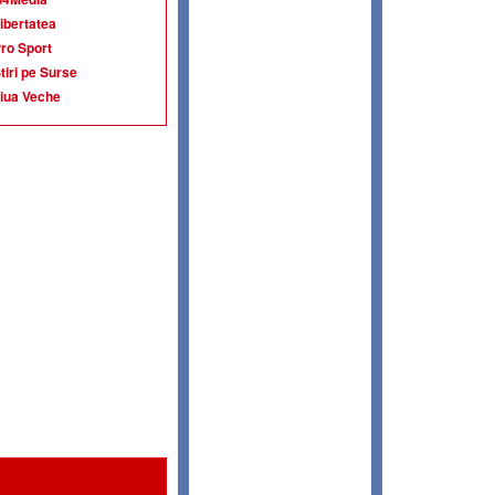
ibertatea
ro Sport
tiri pe Surse
iua Veche