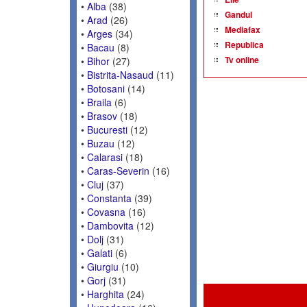
•
Alba
(38)
Gandul
•
Arad
(26)
Mediafax
•
Arges
(34)
Republica
•
Bacau
(8)
Tv online
•
Bihor
(27)
•
Bistrita-Nasaud
(11)
•
Botosani
(14)
•
Braila
(6)
•
Brasov
(18)
•
Bucuresti
(12)
•
Buzau
(12)
•
Calarasi
(18)
•
Caras-Severin
(16)
•
Cluj
(37)
•
Constanta
(39)
•
Covasna
(16)
•
Dambovita
(12)
•
Dolj
(31)
•
Galati
(6)
•
Giurgiu
(10)
•
Gorj
(31)
•
Harghita
(24)