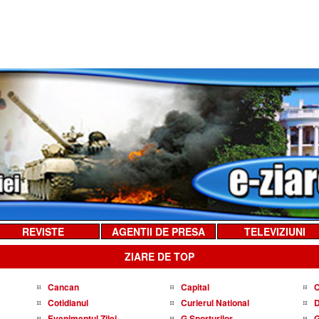
REVISTE
AGENTII DE PRESA
TELEVIZIUNI
ZIARE DE TOP
Cancan
Capital
C
Cotidianul
Curierul National
D
Evenimentul Zilei
G Sporturilor