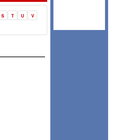
S
T
U
V