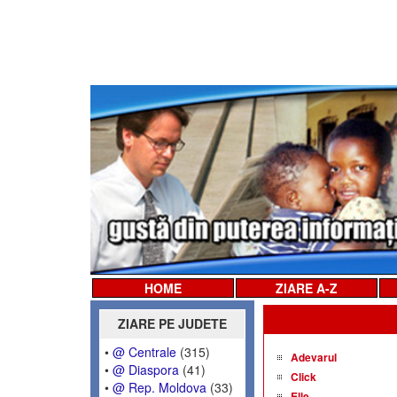
HOME
ZIARE A-Z
ZIARE PE JUDETE
•
@ Centrale
(315)
Adevarul
•
@ Diaspora
(41)
Click
•
@ Rep. Moldova
(33)
Elle