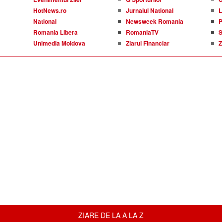
HotNews.ro
Jurnalul National
L
National
Newsweek Romania
P
Romania Libera
RomaniaTV
S
Unimedia Moldova
Ziarul Financiar
Z
ZIARE DE LA A LA Z