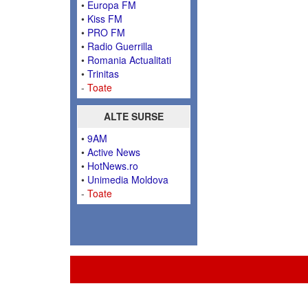
•
Europa FM
•
Kiss FM
•
PRO FM
•
Radio Guerrilla
•
Romania Actualitati
•
Trinitas
-
Toate
ALTE SURSE
•
9AM
•
Active News
•
HotNews.ro
•
Unimedia Moldova
-
Toate