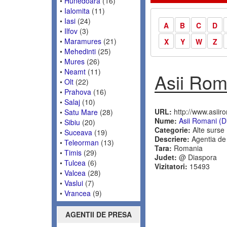
•
Hunedoara
(16)
•
Ialomita
(11)
•
Iasi
(24)
A
B
C
D
•
Ilfov
(3)
•
Maramures
(21)
X
Y
W
Z
•
Mehedinti
(25)
•
Mures
(26)
•
Neamt
(11)
Asii Rom
•
Olt
(22)
•
Prahova
(16)
•
Salaj
(10)
URL:
http://www.asiir
•
Satu Mare
(28)
Nume:
Asii Romani (D
•
Sibiu
(20)
Categorie:
Alte surse
•
Suceava
(19)
Descriere:
Agentia de P
•
Teleorman
(13)
Tara:
Romania
•
Timis
(29)
Judet:
@ Diaspora
•
Tulcea
(6)
Vizitatori:
15493
•
Valcea
(28)
•
Vaslui
(7)
•
Vrancea
(9)
AGENTII DE PRESA