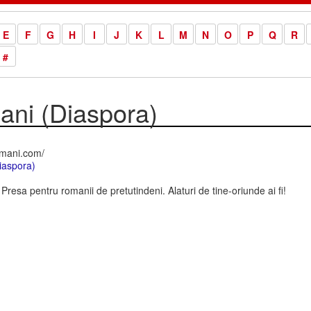
E
F
G
H
I
J
K
L
M
N
O
P
Q
R
#
ani (Diaspora)
omani.com/
iaspora)
resa pentru romanii de pretutindeni. Alaturi de tine-oriunde ai fi!