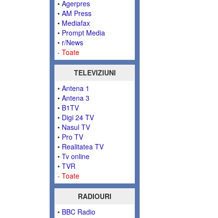
•
Agerpres
•
AM Press
•
Mediafax
•
Prompt Media
•
r/News
-
Toate
TELEVIZIUNI
•
Antena 1
•
Antena 3
•
B1TV
•
Digi 24 TV
•
Nasul TV
•
Pro TV
•
Realitatea TV
•
Tv online
•
TVR
-
Toate
RADIOURI
•
BBC Radio