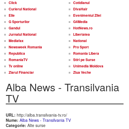
Click
Cotidianul
Curierul National
DivaHair
Elle
Evenimentul Zilei
G Sporturilor
G4Media
Gandul
HotNews.ro
Jurnalul National
Libertatea
Mediafax
National
Newsweek Romania
Pro Sport
Republica
Romania Libera
RomaniaTV
Stiri pe Surse
Tv online
Unimedia Moldova
Ziarul Financiar
Ziua Veche
Alba News - Transilvania
TV
URL:
http://alba.transilvania-tv.ro/
Nume:
Alba News - Transilvania TV
Categorie:
Alte surse