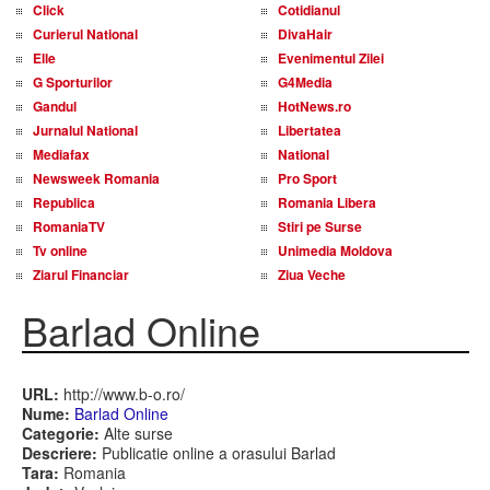
Click
Cotidianul
Curierul National
DivaHair
Elle
Evenimentul Zilei
G Sporturilor
G4Media
Gandul
HotNews.ro
Jurnalul National
Libertatea
Mediafax
National
Newsweek Romania
Pro Sport
Republica
Romania Libera
RomaniaTV
Stiri pe Surse
Tv online
Unimedia Moldova
Ziarul Financiar
Ziua Veche
Barlad Online
URL:
http://www.b-o.ro/
Nume:
Barlad Online
Categorie:
Alte surse
Descriere:
Publicatie online a orasului Barlad
Tara:
Romania