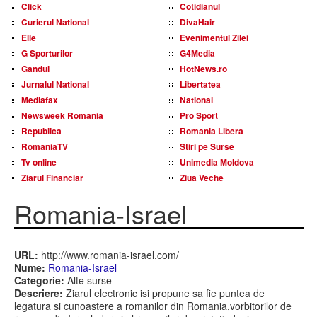
Click
Cotidianul
Curierul National
DivaHair
Elle
Evenimentul Zilei
G Sporturilor
G4Media
Gandul
HotNews.ro
Jurnalul National
Libertatea
Mediafax
National
Newsweek Romania
Pro Sport
Republica
Romania Libera
RomaniaTV
Stiri pe Surse
Tv online
Unimedia Moldova
Ziarul Financiar
Ziua Veche
Romania-Israel
URL:
http://www.romania-israel.com/
Nume:
Romania-Israel
Categorie:
Alte surse
Descriere:
Ziarul electronic isi propune sa fie puntea de
legatura si cunoastere a romanilor din Romania,vorbitorilor de