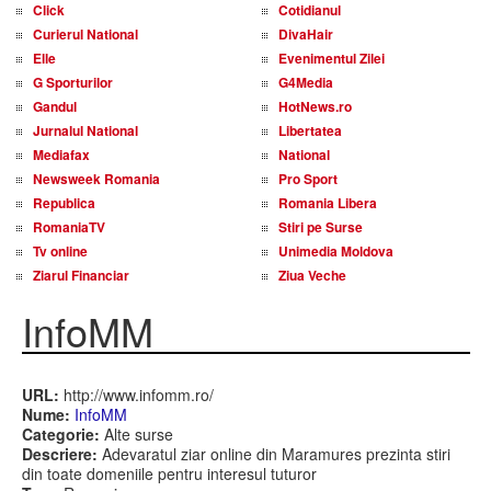
Click
Cotidianul
Curierul National
DivaHair
Elle
Evenimentul Zilei
G Sporturilor
G4Media
Gandul
HotNews.ro
Jurnalul National
Libertatea
Mediafax
National
Newsweek Romania
Pro Sport
Republica
Romania Libera
RomaniaTV
Stiri pe Surse
Tv online
Unimedia Moldova
Ziarul Financiar
Ziua Veche
InfoMM
URL:
http://www.infomm.ro/
Nume:
InfoMM
Categorie:
Alte surse
Descriere:
Adevaratul ziar online din Maramures prezinta stiri
din toate domeniile pentru interesul tuturor