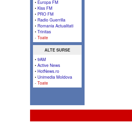
•
Europa FM
•
Kiss FM
•
PRO FM
•
Radio Guerrilla
•
Romania Actualitati
•
Trinitas
-
Toate
ALTE SURSE
•
9AM
•
Active News
•
HotNews.ro
•
Unimedia Moldova
-
Toate