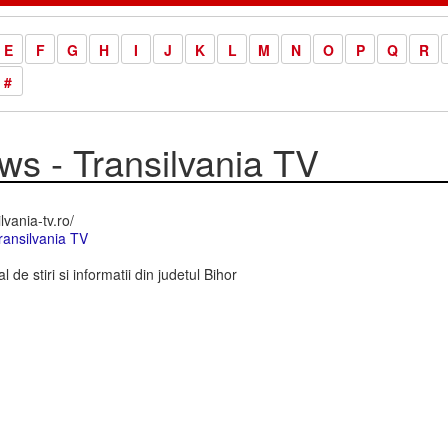
E
F
G
H
I
J
K
L
M
N
O
P
Q
R
#
ws - Transilvania TV
lvania-tv.ro/
ransilvania TV
l de stiri si informatii din judetul Bihor