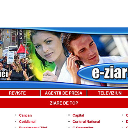
REVISTE
AGENTII DE PRESA
TELEVIZIUNI
ZIARE DE TOP
Cancan
Capital
C
Cotidianul
Curierul National
D
Evenimentul Zilei
G Sporturilor