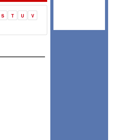
S
T
U
V