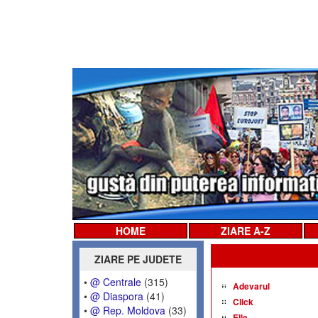
HOME
ZIARE A-Z
ZIARE PE JUDETE
•
@ Centrale
(315)
Adevarul
•
@ Diaspora
(41)
Click
•
@ Rep. Moldova
(33)
Elle