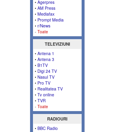
•
Agerpres
•
AM Press
•
Mediafax
•
Prompt Media
•
r/News
-
Toate
TELEVIZIUNI
•
Antena 1
•
Antena 3
•
B1TV
•
Digi 24 TV
•
Nasul TV
•
Pro TV
•
Realitatea TV
•
Tv online
•
TVR
-
Toate
RADIOURI
•
BBC Radio