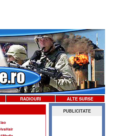
RADIOURI
ALTE SURSE
PUBLICITATE
iao
ivaHair
G4Media