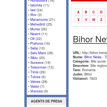
•
Hunedoara
(16)
•
Ialomita
(11)
•
Iasi
(24)
A
B
C
D
•
Ilfov
(3)
•
Maramures
(21)
X
Y
W
Z
•
Mehedinti
(25)
•
Mures
(26)
•
Neamt
(11)
Bihor Ne
•
Olt
(22)
•
Prahova
(16)
•
Salaj
(10)
URL:
http://bihor.transi
•
Satu Mare
(28)
Nume:
Bihor News - T
•
Sibiu
(20)
Categorie:
Alte surse
•
Suceava
(19)
Descriere:
Site regiona
•
Teleorman
(13)
Tara:
Romania
•
Timis
(29)
Judet:
Bihor
•
Tulcea
(6)
Vizitatori:
7823
•
Valcea
(28)
•
Vaslui
(7)
•
Vrancea
(9)
AGENTII DE PRESA