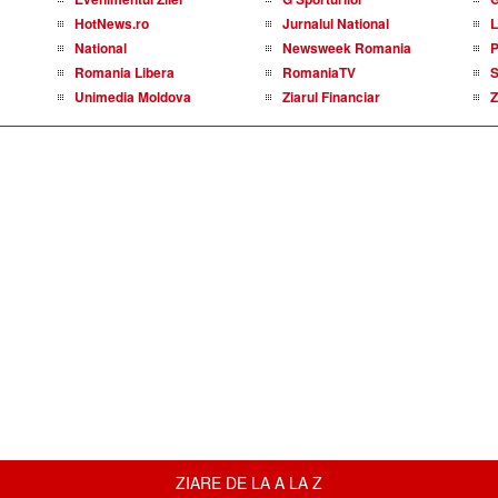
HotNews.ro
Jurnalul National
L
National
Newsweek Romania
P
Romania Libera
RomaniaTV
S
Unimedia Moldova
Ziarul Financiar
Z
ZIARE DE LA A LA Z