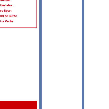
ibertatea
ro Sport
tiri pe Surse
iua Veche