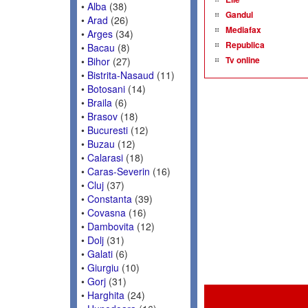
•
Alba
(38)
Gandul
•
Arad
(26)
Mediafax
•
Arges
(34)
Republica
•
Bacau
(8)
Tv online
•
Bihor
(27)
•
Bistrita-Nasaud
(11)
•
Botosani
(14)
•
Braila
(6)
•
Brasov
(18)
•
Bucuresti
(12)
•
Buzau
(12)
•
Calarasi
(18)
•
Caras-Severin
(16)
•
Cluj
(37)
•
Constanta
(39)
•
Covasna
(16)
•
Dambovita
(12)
•
Dolj
(31)
•
Galati
(6)
•
Giurgiu
(10)
•
Gorj
(31)
•
Harghita
(24)