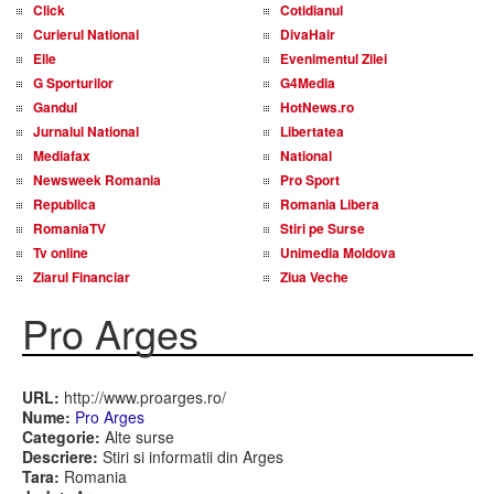
Click
Cotidianul
Curierul National
DivaHair
Elle
Evenimentul Zilei
G Sporturilor
G4Media
Gandul
HotNews.ro
Jurnalul National
Libertatea
Mediafax
National
Newsweek Romania
Pro Sport
Republica
Romania Libera
RomaniaTV
Stiri pe Surse
Tv online
Unimedia Moldova
Ziarul Financiar
Ziua Veche
Pro Arges
URL:
http://www.proarges.ro/
Nume:
Pro Arges
Categorie:
Alte surse
Descriere:
Stiri si informatii din Arges
Tara:
Romania